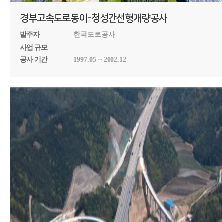
경부고속도로동이-청성간선형개량공사
발주자
한국도로공사
사업 규모
공사 기간
1997.05 ~ 2002.12