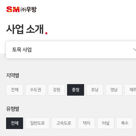
사업 소개
토목 사업
지역별
전체
수도권
강원
충청
호남
영남
제
유형별
전체
일반도로
고속도로
택지
터널
특수