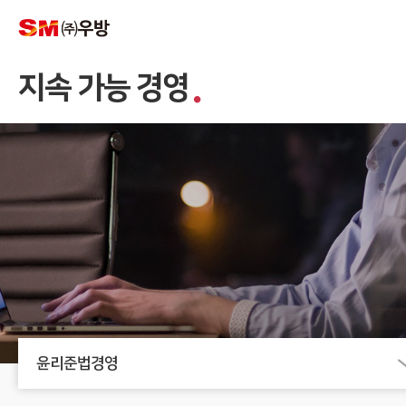
지속 가능 경영
윤리준법경영