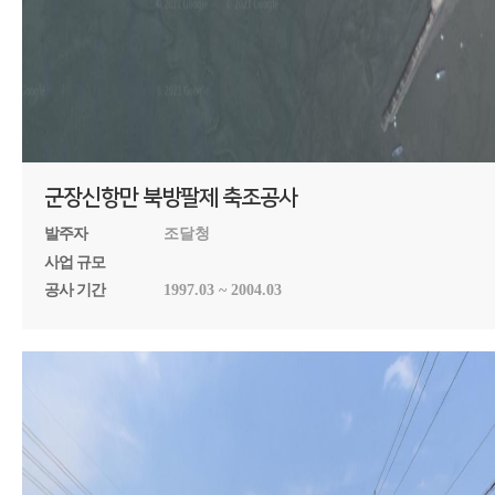
군장신항만 북방팔제 축조공사
발주자
조달청
사업 규모
공사 기간
1997.03 ~ 2004.03