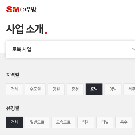
사업 소개
토목 사업
지역별
전체
수도권
강원
충청
호남
영남
제
유형별
전체
일반도로
고속도로
택지
터널
특수