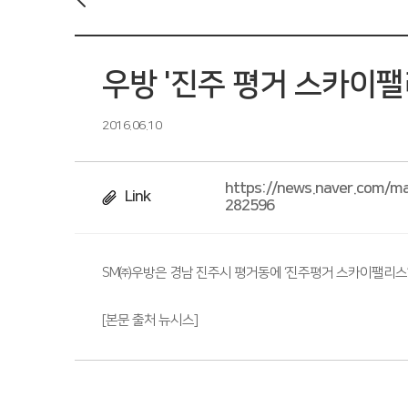
우방 '진주 평거 스카이팰
2016.06.10
https://news.naver.com/
Link
282596
SM㈜우방은 경남 진주시 평거동에 ‘진주평거 스카이팰리스’ 
[본문 출처 뉴시스]