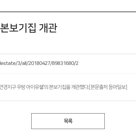
 본보기집 개관
alestate/3/all/20180427/89831680/2
‘연경지구 우방 아이유쉘’의 본보기집을 개관했다.[본문출처 동아일보]
목록