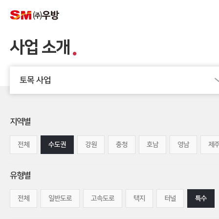
사업 소개
토목 사업
지역별
전체
수도권
강원
충청
호남
영남
제
유형별
전체
일반도로
고속도로
택지
터널
특수