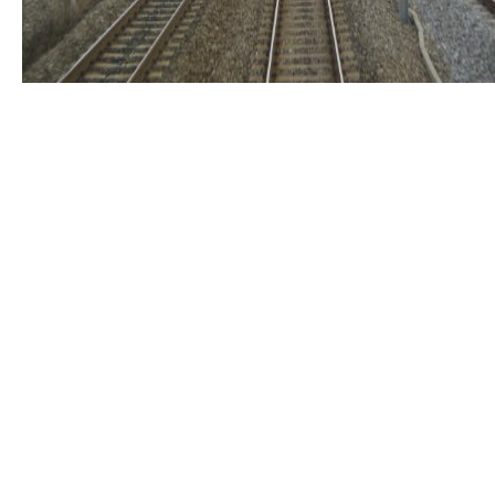
경부선 수원-천안간 복복선전철 제1공구
발주자
조달청
사업 규모
공사 기간
1996.09 ~ 2002.12