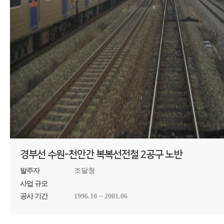
경부선 수원-천안간 복복선전철 2공구 노반
발주자
조달청
사업 규모
공사 기간
1996.10 ~ 2001.06