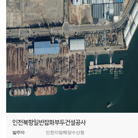
인천북항일반잡화부두건설공사
발주자
인천지방해양수산청