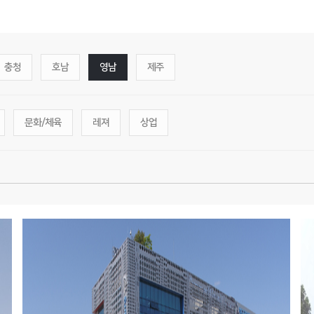
충청
호남
영남
제주
문화/체육
레져
상업