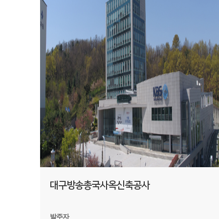
대구방송총국사옥신축공사
발주자