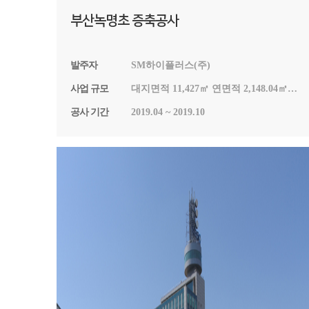
부산녹명초 증축공사
발주자
SM하이플러스(주)
사업 규모
대지면적 11,427㎡ 연면적 2,148.04㎡
건축면적 2,040.25㎡ 지상1층 ~ 지상 3층
공사 기간
2019.04 ~ 2019.10