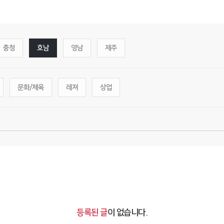
충청
호남
영남
제주
문화/체육
레져
상업
등록된 글
이 없습니다.