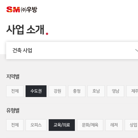
사업 소개
건축 사업
지역별
전체
수도권
강원
충청
호남
영남
제
유형별
전체
오피스
교육/의료
문화/체육
레져
상업