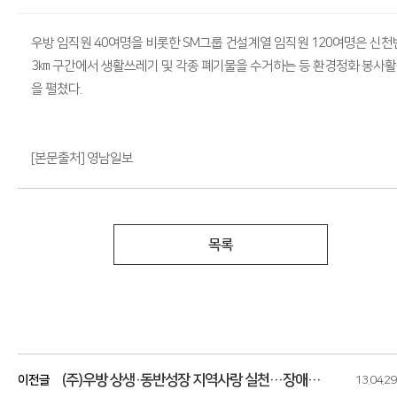
우방 임직원 40여명을 비롯한 SM그룹 건설계열 임직원 120여명은 신천
3㎞ 구간에서 생활쓰레기 및 각종 폐기물을 수거하는 등 환경정화 봉사
을 펼쳤다.
[본문출처] 영남일보
목록
(주)우방 상생·동반성장 지역사랑 실천…장애인 근로사업장 공간 제공
이전글
13.04.29