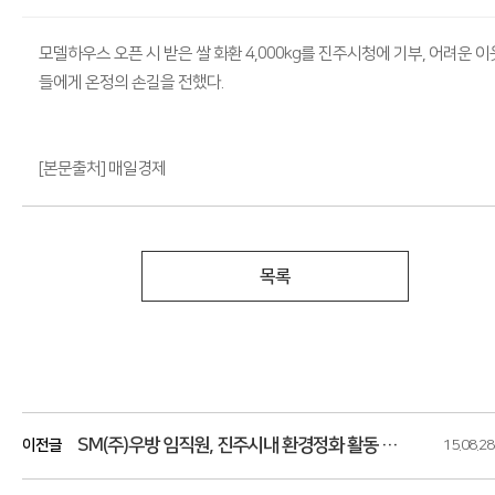
모델하우스 오픈 시 받은 쌀 화환 4,000kg를 진주시청에 기부, 어려운 이
들에게 온정의 손길을 전했다.
[본문출처] 매일경제
목록
SM(주)우방 임직원, 진주시내 환경정화 활동 펼쳐
이전글
15.08.28