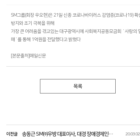
SM그룹(회장 우오현)은 21일 신종 코로나바이러스 감염증(코로나19) 확
방지와 조기 극복을 위해
가장 큰 어려움을 겪고있는 대구광역시에 사회복지공동모금회 `사랑의 
매`를 통해 1억원을 전달했다고 밝혔다
[본문출처]매일신문
목록
송동근 SM㈜우방 대표이사, 대경 장애경제인협에 마스크 지원
이전글
20.03.02