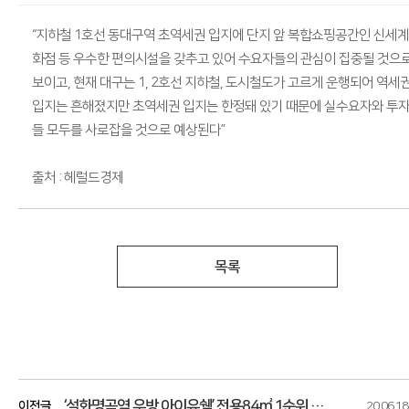
“지하철 1호선 동대구역 초역세권 입지에 단지 앞 복합쇼핑공간인 신세
화점 등 우수한 편의시설을 갖추고 있어 수요자들의 관심이 집중될 것으
보이고, 현재 대구는 1, 2호선 지하철, 도시철도가 고르게 운행되어 역세
입지는 흔해졌지만 초역세권 입지는 한정돼 있기 때문에 실수요자와 투
들 모두를 사로잡을 것으로 예상된다”
출처 : 헤럴드경제
목록
‘설화명곡역 우방 아이유쉘’ 전용84㎡ 1순위 청약마감
이전글
20.06.18