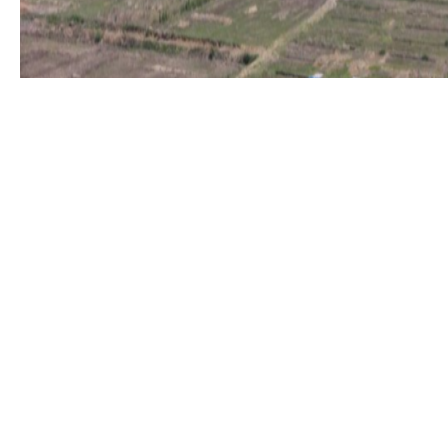
김해장유지구 택지개발사업 조성공사 3공구
발주자
한국토지공사
사업 규모
대지면적 : 740,754㎡
공사 기간
1996.05 ~ 2000.10