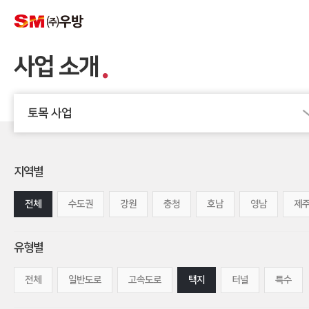
사업 소개
토목 사업
지역별
전체
수도권
강원
충청
호남
영남
제
유형별
전체
일반도로
고속도로
택지
터널
특수