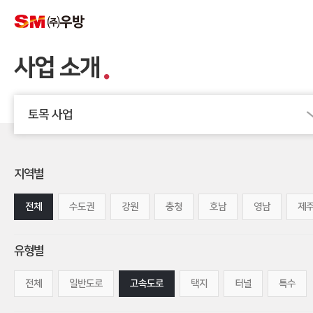
사업 소개
토목 사업
지역별
전체
수도권
강원
충청
호남
영남
제
유형별
전체
일반도로
고속도로
택지
터널
특수