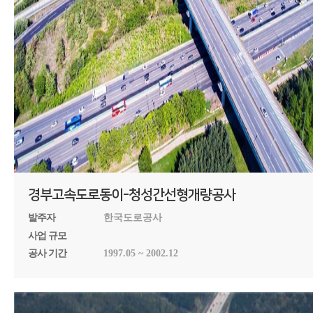
경부고속도로동이-청성간선형개량공사
발주자
한국도로공사
사업 규모
공사 기간
1997.05 ~ 2002.12