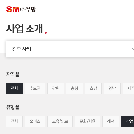
사업 소개
건축 사업
지역별
전체
수도권
강원
충청
호남
영남
제
유형별
전체
오피스
교육/의료
문화/체육
레져
상업