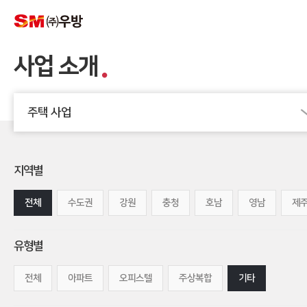
사업 소개
주택 사업
지역별
전체
수도권
강원
충청
호남
영남
제
유형별
전체
아파트
오피스텔
주상복합
기타