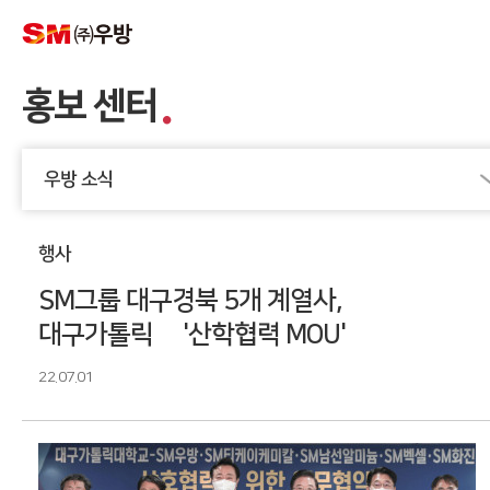
홍보 센터
우방 소식
행사
SM그룹 대구경북 5개 계열사,
대구가톨릭大 '산학협력 MOU'
22.07.01